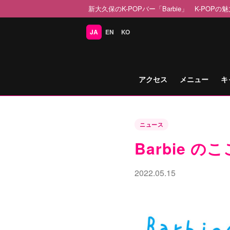
新大久保のK-POPバー「Barbie」 K-PO
JA
EN
KO
アクセス
メニュー
キ
ニュース
Barbie 
2022.05.15