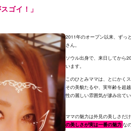
がスゴイ！」
2011年のオープン以来、ず
さん。
ソウル出身で、来日してから2
います。
このひとみママは、とにかくス
その美貌たるや、実年齢を超越
性の麗しい雰囲気が滲み出てい
ママの魅力は外見の美しさだけ
の美しさが実は一番の魅力
な