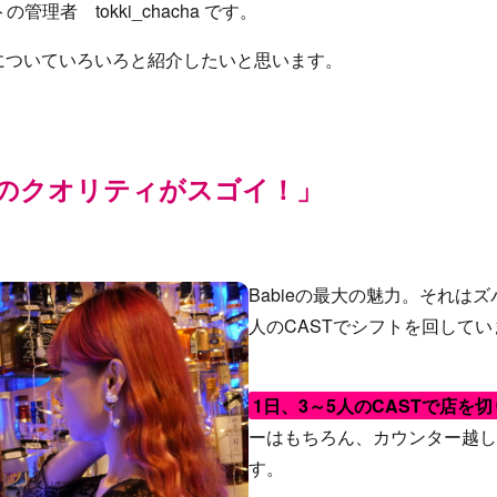
理者 tokki_chacha です。
ieについていろいろと紹介したいと思います。
Tのクオリティがスゴイ！」
Babieの最大の魅力。それはズ
人のCASTでシフトを回してい
1日、3～5人のCASTで店を
ーはもちろん、カウンター越し
す。