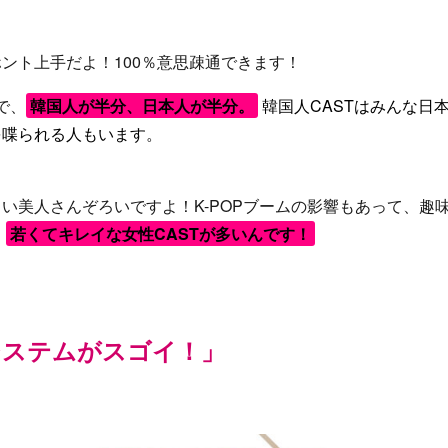
ホント上手だよ！100％意思疎通できます！
で、
韓国人が半分、日本人が半分。
韓国人CASTはみんな日
を喋られる人もいます。
らい美人さんぞろいですよ！K-POPブームの影響もあって、趣
、
若くてキレイな女性CASTが多いんです！
システムがスゴイ！」