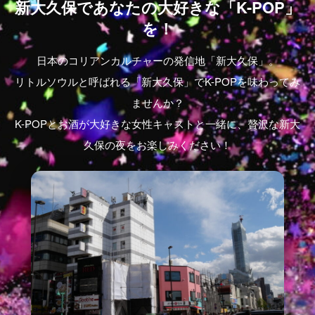
新大久保であなたの大好きな「K-POP」
を！
日本のコリアンカルチャーの発信地「新大久保」。
リトルソウルと呼ばれる「新大久保」でK-POPを味わってみ
ませんか？
K-POPとお酒が大好きな女性キャストと一緒に、贅沢な新大
久保の夜をお楽しみください！