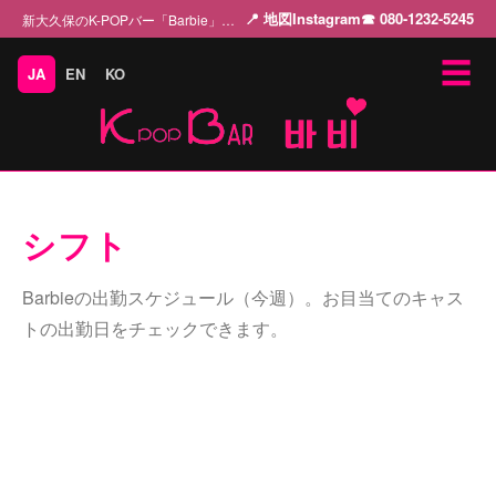
📍 地図
Instagram
☎ 080-1232-5245
新大久保のK-POPバー「Barbie」 K-POPの魅力を美しい女性キャストとともに…
☰
JA
EN
KO
シフト
Barbieの出勤スケジュール（今週）。お目当てのキャス
トの出勤日をチェックできます。