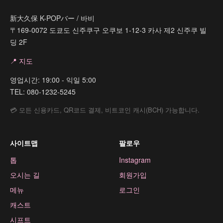
新大久保 K-POPバー / 바비
〒169-0072 도쿄도 신주쿠구 오쿠보 1-12-3 카사 제2 신주쿠 빌
딩 2F
📍 지도
영업시간: 19:00 - 익일 5:00
TEL: 080-1232-5245
💳 모든 신용카드, QR코드 결제, 비트코인 캐시(BCH) 가능합니다.
사이트맵
팔로우
톱
Instagram
오시는 길
회원가입
메뉴
로그인
캐스트
시프트