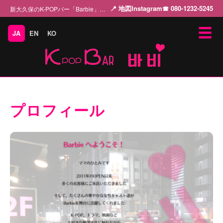
📍 地図
Instagram
☎ 080-1232-5245
新大久保のK-POPバー「Barbie」 K-POPの魅力を美しい女性キャストとともに…
☰
JA
EN
KO
プロフィール